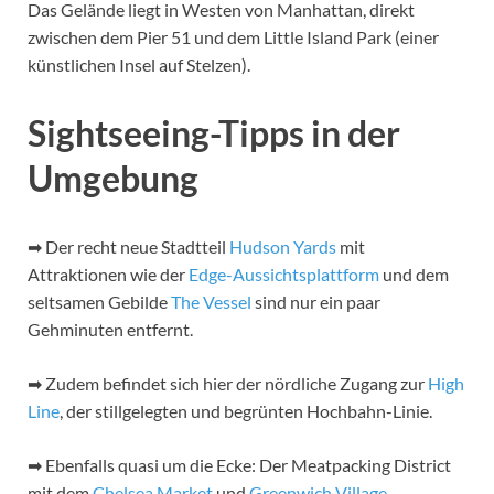
Das Gelände liegt in Westen von Manhattan, direkt
zwischen dem Pier 51 und dem Little Island Park (einer
künstlichen Insel auf Stelzen).
Sightseeing-Tipps in der
Umgebung
➡ Der recht neue Stadtteil
Hudson Yards
mit
Attraktionen wie der
Edge-Aussichtsplattform
und dem
seltsamen Gebilde
The Vessel
sind nur ein paar
Gehminuten entfernt.
➡ Zudem befindet sich hier der nördliche Zugang zur
High
Line
, der stillgelegten und begrünten Hochbahn-Linie.
➡ Ebenfalls quasi um die Ecke: Der Meatpacking District
mit dem
Chelsea Market
und
Greenwich Village
.