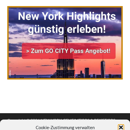
Copyright © 2026
NEW YORK GEHEIMTIPPS & REISETIPPS
.
Cookie-Zustimmung verwalten
Stolz präsentiert
WordPress
und
HitMag
.