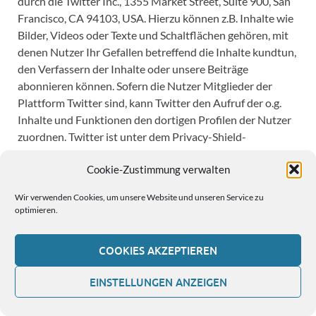
durch die Twitter Inc., 1355 Market Street, Suite 900, San
Francisco, CA 94103, USA. Hierzu können z.B. Inhalte wie
Bilder, Videos oder Texte und Schaltflächen gehören, mit
denen Nutzer Ihr Gefallen betreffend die Inhalte kundtun,
den Verfassern der Inhalte oder unsere Beiträge
abonnieren können. Sofern die Nutzer Mitglieder der
Plattform Twitter sind, kann Twitter den Aufruf der o.g.
Inhalte und Funktionen den dortigen Profilen der Nutzer
zuordnen. Twitter ist unter dem Privacy-Shield-
Abkommen zertifiziert und bietet hierdurch eine Garantie,
Cookie-Zustimmung verwalten
das europäische Datenschutzrecht einzuhalten
(
https://www.privacyshield.gov/participant?
Wir verwenden Cookies, um unsere Website und unseren Service zu
id=a2zt0000000TORzAAO&status=Active
).
optimieren.
Datenschutzerklärung:
https://twitter.com/de/privacy
,
Opt-Out:
https://twitter.com/personalization
.
COOKIES AKZEPTIEREN
CHECK24.net
EINSTELLUNGEN ANZEIGEN
Partnerprogramm