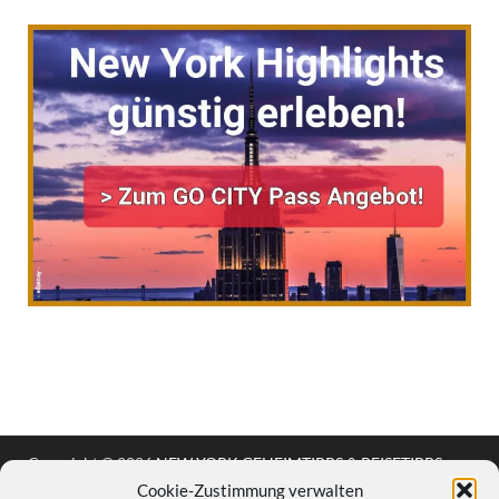
Copyright © 2026
NEW YORK GEHEIMTIPPS & REISETIPPS
.
Cookie-Zustimmung verwalten
Stolz präsentiert
WordPress
und
HitMag
.