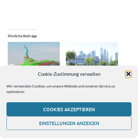
Ähnliche Beiträge
Cookie-Zustimmung verwalten
Was kostet in New York
New York Skyline: 5 tolle
eine Schiffsrundfahrt?
Orte, um die Silhouette
Wir verwenden Cookies, um unsere Website und unseren Service zu
gratis zu genießen
optimieren.
COOKIES AKZEPTIEREN
EINSTELLUNGEN ANZEIGEN
Klima: Wie sind das Wetter
und die Temperaturen in